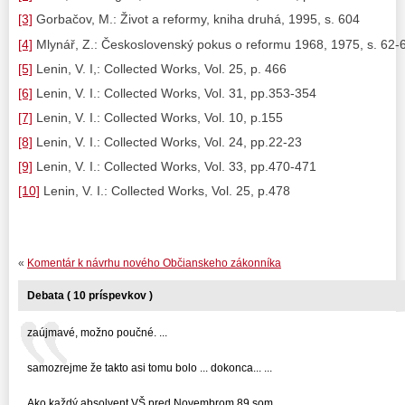
[3]
Gorbačov, M.: Život a reformy, kniha druhá, 1995, s. 604
[4]
Mlynář, Z.: Československý pokus o reformu 1968, 1975, s. 62-
[5]
Lenin, V. I,: Collected Works, Vol. 25, p. 466
[6]
Lenin, V. I.: Collected Works, Vol. 31, pp.353-354
[7]
Lenin, V. I.: Collected Works, Vol. 10, p.155
[8]
Lenin, V. I.: Collected Works, Vol. 24, pp.22-23
[9]
Lenin, V. I.: Collected Works, Vol. 33, pp.470-471
[10]
Lenin, V. I.: Collected Works, Vol. 25, p.478
«
Komentár k návrhu nového Občianskeho zákonníka
Debata ( 10 príspevkov )
zaújmavé, možno poučné. ...
samozrejme že takto asi tomu bolo ... dokonca... ...
Ako každý absolvent VŠ pred Novembrom 89 som... ...