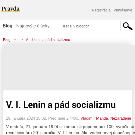
Registrácia
Prihlásenie
Blog
Najnovšie články
Najčítanejšie články
Blog
>
>
V. I. Lenin a pád socializmu
Najkomentovanejšie články
Zoznam blogov
Komerčné blogy
V. I. Lenin a pád socializmu
29. januára 2024 10:02
, Prečítané 2 440x,
Vladimír Manda
,
Nezaradené
V nedeľu, 21. januára 1924 si komunisti pripomenuli 100. výročie 
revolucionára 20. storočia, V. I. Lenina. Ako vodca prvej úspešnej p