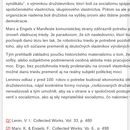
syndikátu“, s výnimkou družstevníkov, ktorí boli za socializmu spája
spoločenského vlastníctva, skupinového vlastníctva. Pritom sa ale p
organizácie riadenia boli družstvá na vyššej úrovni ako štátne podnik
demokracie.
Marx a Engels v Manifeste komunistickej strany zdôraznili potrebu p
úroveň vládnucej triedy. Je paradoxom, že ich nasledovníci, ktorí bu
pochopili danú tézu len tak, že robotnícku triedu je potrebné pozdvih
toho, aby ich súčasne premenili aj skutočných vlastníkov výrobných 
Tým prehliadli základnú poučku historického materializmu o tom, že
voľby, alebo subjektívne podmienená osobná aktivita más pracujúci
moc. Ergo, bez pozdvihnutia triedy proletariátu na úroveň vlastníko
možné danú triedu premeniť aj na reálny subjekt politickej moci.
Leninov odkaz z pred 100. rokov o potrebe budovať ekonomickú sfé
družstevníctva, nájsť konkrétne formy rozvoja „civilizovaných družs
nerealizovali a tým umožnili, aby sa v strane a v spoločnosti postupne
veriť v socializmus, ako aj sily nepriateľské socializmu, čo nakoniec
[1]
Lenin, V. I.: Collected Works, Vol. 33, p. 480
[2]
Marx, K. & Engels, F.: Collected Works, Vo. 6., p. 498