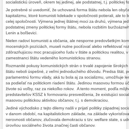
socialistickú úroveň, okrem tej jedinej, ale podstatnej, t.j. politickej 
Je potrebné si uvedomiť, že uchovaná forma štátu nebola len ob
kapitalizmu, ktoré komunisti kdekade v spoločnosti potierali, ale to 
celej spoločnosti. Výmena jednej štátnej moci za druhú, výmena jed
podstatnej zmeny politickej formy štátu, nebola rozbitím buržoázne
Lenin a boľševici.
Nielen radoví komunisti a občania, ale nesporne predovšetkým komu
mocenských pozíciách, museli nutne pociťovať alebo reflektovať roz
zdôrazňujúcou moc pracujúceho ľudu v štáte a politickou realitou, v k
zamestnanci štátu vedeného komunistickou stranou.
Rozmanité pokusy komunistických strán o trvalé zapojenie širokých
štátu neboli úspešné, z veľmi jednoduchého dôvodu. Predsa štát, 
parlamentnú formu vlády, aká tu bola aj za socializmu, umožňuje len
sa podieľať na politickom riadení štátu. Jedinou masovou formou úč
živote sú voľby, raz za niekoľko rokov. A tento moment, podľa môjho
predstaviteľov KSSZ k formovaniu presvedčenia, že existujúci sociali
masovou politickou aktivitou občanov, t.j. s demokraciou.
Jediné východisko z tejto dilemy našli v prijatí politiky západnej soc
v danom období, na kapitalistickom základe, na základe vykorisťov
nerovnosti občanov, zlučovala demokraciu s tzv. welfare state, s u
úrovňou sociálneho života značnej časti občanov.