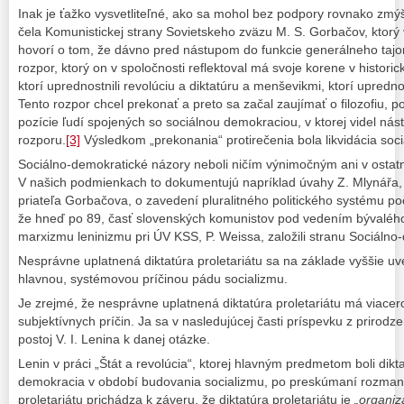
Inak je ťažko vysvetliteľné, ako sa mohol bez podpory rovnako zmý
čela Komunistickej strany Sovietskeho zväzu M. S. Gorbačov, ktorý v
hovorí o tom, že dávno pred nástupom do funkcie generálneho taj
rozpor, ktorý on v spoločnosti reflektoval má svoje korene v histor
ktorí uprednostnili revolúciu a diktatúru a menševikmi, ktorí upred
Tento rozpor chcel prekonať a preto sa začal zaujímať o filozofiu, p
pozície ľudí spojených so sociálnou demokraciou, v ktorej videl ná
rozporu.
[3]
Výsledkom „prekonania“ protirečenia bola likvidácia soci
Sociálno-demokratické názory neboli ničím výnimočným ani v ostat
V našich podmienkach to dokumentujú napríklad úvahy Z. Mlynářa
priateľa Gorbačova, o zavedení pluralitného politického systému poč
že hneď po 89, časť slovenských komunistov pod vedením bývaléh
marxizmu leninizmu pri ÚV KSS, P. Weissa, založili stranu Sociálno-
Nesprávne uplatnená diktatúra proletariátu sa na základe vyššie uv
hlavnou, systémovou príčinou pádu socializmu.
Je zrejmé, že nesprávne uplatnená diktatúra proletariátu má viacero
subjektívnych príčin. Ja sa v nasledujúcej časti príspevku z priro
postoj V. I. Lenina k danej otázke.
Lenin v práci „Štát a revolúcia“, ktorej hlavným predmetom boli diktat
demokracia v období budovania socializmu, po preskúmaní rozmani
proletariátu prichádza k záveru, že diktatúra proletariátu je
„organiz