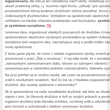
organizovaná.
Ale toto je len všeobecný náčrt úlohy; nedefinuje a 
obsah praktickej úlohy, t.j. musíme nájsť formu „výhody“ pre vytvár
prostredníctvom ktorej budeme družstvám účinne pomáhať, formu 
civilizovaných družstevníkov. Vzhľadom na spoločenské vlastníctvo 
vzhľadom na triedne víťazstvo proletariátu nad buržoáziou,
systém 
je systémom socializmu.
“
[9]
Leninova idea, organizovať všetkých pracujúcich do družstiev či koo
spoločenskom vlastníctve výrobných prostriedkov je systém civili
socializmu boli nesporne idey, naznačujúce nový a podľa môjho ná
novej spoločnosti.
Z textu jasne plynie, že Lenin v otázke organizácie výroby zmenil po
prezentoval v práci „Štát a revolúcia“. V nej ešte tvrdil, že v social
„námezdnými zamestnancami štátu, ktorým sú ozbrojení robotníci. V
zamestnancami a robotníkmi jedného celonárodného, štátneho synd
Na prvý pohľad sa to možno nezdá, ale Lenin sa prostredníctvom p
vrátil k revolučným sovietom. Veď čo iné sú z hľadiska organizačného
družstvá, ako soviety uplatnené v ekonomike?
Ak si spomenieme na naše socialistické družstvá, tak tieto sa zhodo
najmä v tom, že členovia družstva si boli vo svojich právach a povi
orgánom družstva bola členská schôdza, na ktorej volili a odvolávali
jeho činnosť a rozhodovali o ďalšom smerovaní družstva.