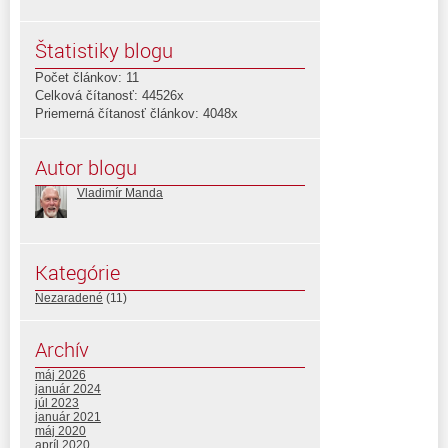
Štatistiky blogu
Počet článkov: 11
Celková čítanosť: 44526x
Priemerná čítanosť článkov: 4048x
Autor blogu
Vladimír Manda
Kategórie
Nezaradené
(11)
Archív
máj 2026
január 2024
júl 2023
január 2021
máj 2020
apríl 2020