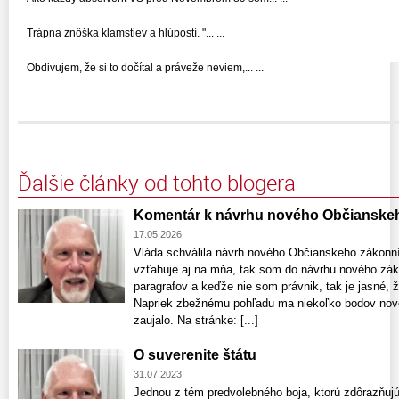
Trápna znôška klamstiev a hlúpostí. "... ...
Obdivujem, že si to dočítal a práveže neviem,... ...
Ďalšie články od tohto blogera
Komentár k návrhu nového Občianske
17.05.2026
Vláda schválila návrh nového Občianskeho zákon
vzťahuje aj na mňa, tak som do návrhu nového zák
paragrafov a keďže nie som právnik, tak je jasné, 
Napriek zbežnému pohľadu ma niekoľko bodov nov
zaujalo. Na stránke: [...]
O suverenite štátu
31.07.2023
Jednou z tém predvolebného boja, ktorú zdôrazňujú 