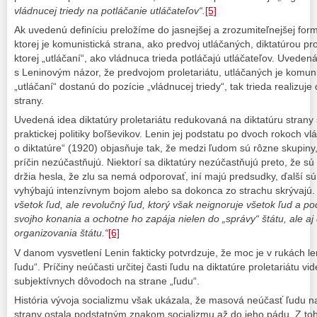
vládnucej triedy na potláčanie utláčateľov“.
[5]
Ak uvedenú definíciu preložíme do jasnejšej a zrozumiteľnejšej formy
ktorej je komunistická strana, ako predvoj utláčaných, diktatúrou pr
ktorej „utláčaní“, ako vládnuca trieda potláčajú utláčateľov. Uveden
s Leninovým názor, že predvojom proletariátu, utláčaných je komunis
„utláčaní“ dostanú do pozície „vládnucej triedy“, tak trieda realizuj
strany.
Uvedená idea diktatúry proletariátu redukovaná na diktatúru strany
praktickej politiky boľševikov. Lenin jej podstatu po dvoch rokoch vlá
o diktatúre“ (1920) objasňuje tak, že medzi ľudom sú rôzne skupiny,
príčin nezúčastňujú. Niektorí sa diktatúry nezúčastňujú preto, že sú 
držia hesla, že zlu sa nemá odporovať, iní majú predsudky, ďalší sú
vyhýbajú intenzívnym bojom alebo sa dokonca zo strachu skrývajú
všetok ľud, ale revolučný ľud, ktorý však neignoruje všetok ľud a 
svojho konania a ochotne ho zapája nielen do „správy“ štátu, ale aj 
organizovania štátu.“
[6]
V danom vysvetlení Lenin fakticky potvrdzuje, že moc je v rukách le
ľudu“. Príčiny neúčasti určitej časti ľudu na diktatúre proletariátu 
subjektívnych dôvodoch na strane „ľudu“.
História vývoja socializmu však ukázala, že masová neúčasť ľudu na 
strany ostala podstatným znakom socializmu až do jeho pádu. Z toh