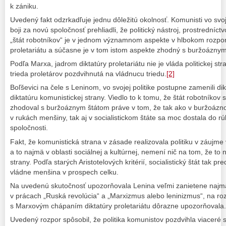
k zániku.
Uvedený fakt odzrkadľuje jednu dôležitú okolnosť. Komunisti vo svojo
boji za novú spoločnosť prehliadli, že politický nástroj, prostredníctvo
„štát robotníkov“ je v jednom významnom aspekte v hlbokom rozpor
proletariátu a súčasne je v tom istom aspekte zhodný s buržoázny
Podľa Marxa, jadrom diktatúry proletariátu nie je vláda politickej st
trieda proletárov pozdvihnutá na vládnucu triedu.
[2]
Boľševici na čele s Leninom, vo svojej politike postupne zamenili dikt
diktatúru komunistickej strany. Viedlo to k tomu, že štát robotníkov s
zhodoval s buržoáznym štátom práve v tom, že tak ako v buržoázno
v rukách menšiny, tak aj v socialistickom štáte sa moc dostala do r
spoločnosti.
Fakt, že komunistická strana v zásade realizovala politiku v záujme
a to najmä v oblasti sociálnej a kultúrnej, nemení nič na tom, že to n
strany. Podľa starých Aristotelových kritérií, socialistický štát tak pr
vládne menšina v prospech celku.
Na uvedenú skutočnosť upozorňovala Lenina veľmi zanietene najm
v prácach „Ruská revolúcia“ a „Marxizmus alebo leninizmus“, na ro
s Marxovým chápaním diktatúry proletariátu dôrazne upozorňovala.
Uvedený rozpor spôsobil, že politika komunistov pozdvihla viaceré s