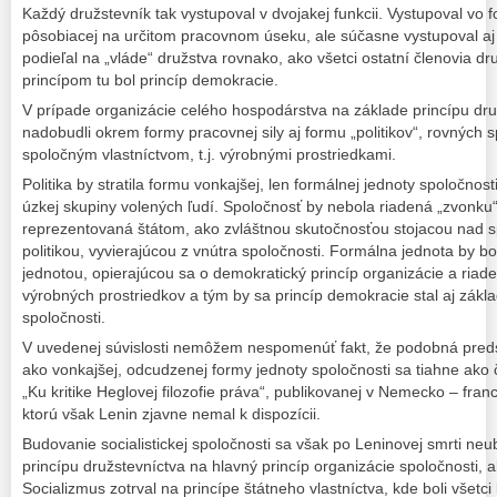
Každý družstevník tak vystupoval v dvojakej funkcii. Vystupoval vo f
pôsobiacej na určitom pracovnom úseku, ale súčasne vystupoval aj a
podieľal na „vláde“ družstva rovnako, ako všetci ostatní členovia 
princípom tu bol princíp demokracie.
V prípade organizácie celého hospodárstva na základe princípu druž
nadobudli okrem formy pracovnej sily aj formu „politikov“, rovných 
spoločným vlastníctvom, t.j. výrobnými prostriedkami.
Politika by stratila formu vonkajšej, len formálnej jednoty spoločnos
úzkej skupiny volených ľudí. Spoločnosť by nebola riadená „zvonku“ 
reprezentovaná štátom, ako zvláštnou skutočnosťou stojacou nad 
politikou, vyvierajúcou z vnútra spoločnosti. Formálna jednota by 
jednotou, opierajúcou sa o demokratický princíp organizácie a riad
výrobných prostriedkov a tým by sa princíp demokracie stal aj zákl
spoločnosti.
V uvedenej súvislosti nemôžem nespomenúť fakt, že podobná predst
ako vonkajšej, odcudzenej formy jednoty spoločnosti sa tiahne ako 
„Ku kritike Heglovej filozofie práva“, publikovanej v Nemecko – fra
ktorú však Lenin zjavne nemal k dispozícii.
Budovanie socialistickej spoločnosti sa však po Leninovej smrti 
princípu družstevníctva na hlavný princíp organizácie spoločnosti, 
Socializmus zotrval na princípe štátneho vlastníctva, kde boli všet