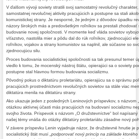
V ďalšom vývoji soviety stratili svoj samostatný revolučný charakter,
samostatnej revolučnej aktivity pracujúcich a postupne sa stali ak
komunistickej strany. Je nesporné, že jedným z dôvodov úpadku revo
názory širokých más a predovšetkým roľníkov sa prestali zhodovať
budovanie novej spoločnosti. V momente keď vláda sovietov vybojo
víťazstvo, nastolila mier a pôdu dal do rúk roľníkov, zjednocujúci el
roľníkov, vojakov a strany komunistov sa naplnil, ale súčasne so svo
zjednocujúcu silu.
Proces budovania socialistickej spoločnosti sa tak presunul temer ú
viedlo k tomu, že mocenský nástroj štátu, opierajúci sa o soviety po
postupne stal hlavnou formou budovania socializmu.
Pôvodný pokus o diktatúru proletariátu, opierajúcu sa o správnu pol
pracujúcich prostredníctvom revolučných sovietov sa stále viac meni
diktatúra menila na diktatúru strany.
Ako ukazuje jeden z posledných Leninových príspevkov, s názvom „
otázkou aktívnej účasti más pracujúcich na budovaní socializmu ne
svojho života. Príspevok s názvom „O družstevníctve“ bol napísaný 
našej témy vnáša do otázky diktatúry proletariátu zásadne nový po
V závere príspevku Lenin vyjadruje názor, že družstevné hnutie je
socialistický štát musí
„podporovať nový princíp na základe ktorého