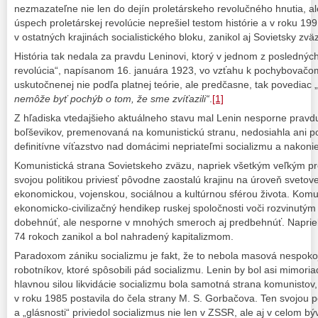
nezmazateľne nie len do dejín proletárskeho revolučného hnutia, ale 
úspech proletárskej revolúcie neprešiel testom histórie a v roku 19
v ostatných krajinách socialistického bloku, zanikol aj Sovietsky zväz
História tak nedala za pravdu Leninovi, ktorý v jednom z posledný
revolúcia“, napísanom 16. januára 1923, vo vzťahu k pochybovačom
uskutočnenej nie podľa platnej teórie, ale predčasne, tak povediac 
nemôže byť pochýb o tom, že sme zvíťazili“
.
[1]
Z hľadiska vtedajšieho aktuálneho stavu mal Lenin nesporne pravdu,
boľševikov, premenovaná na komunistickú stranu, nedosiahla ani po
definitívne víťazstvo nad domácimi nepriateľmi socializmu a nakoni
Komunistická strana Sovietskeho zväzu, napriek všetkým veľkým p
svojou politikou priviesť pôvodne zaostalú krajinu na úroveň svetov
ekonomickou, vojenskou, sociálnou a kultúrnou sférou života. Komun
ekonomicko-civilizačný hendikep ruskej spoločnosti voči rozvinutým
dobehnúť, ale nesporne v mnohých smeroch aj predbehnúť. Napriek 
74 rokoch zanikol a bol nahradený kapitalizmom.
Paradoxom zániku socializmu je fakt, že to nebola masová nespokoj
robotníkov, ktoré spôsobili pád socializmu. Lenin by bol asi mimor
hlavnou silou likvidácie socializmu bola samotná strana komunistov,
v roku 1985 postavila do čela strany M. S. Gorbačova. Ten svojou po
a „glásnosti“ priviedol socializmus nie len v ZSSR, ale aj v celom