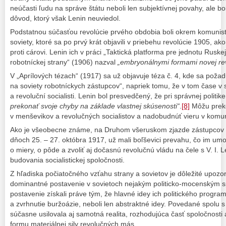
neúčasti ľudu na správe štátu neboli len subjektívnej povahy, ale bol
dôvod, ktorý však Lenin neuviedol.
Podstatnou súčasťou revolúcie prvého obdobia boli okrem komunisti
soviety, ktoré sa po prvý krát objavili v priebehu revolúcie 1905, ak
proti cárovi. Lenin ich v práci „Taktická platforma pre jednotu Rusk
robotníckej strany“ (1906) nazval
„embryonálnymi formami novej re
V „Aprílových tézach“ (1917) sa už objavuje téza č. 4, kde sa požad
na soviety robotníckych zástupcov“, napriek tomu, že v tom čase v
a revoluční socialisti. Lenin bol presvedčený, že pri správnej politi
prekonať svoje chyby na základe vlastnej skúsenosti“
.
[8]
Môžu preko
v menševikov a revolučných socialistov a nadobudnúť vieru v komun
Ako je všeobecne známe, na Druhom všeruskom zjazde zástupcov so
dňoch 25. – 27. októbra 1917, už mali boľševici prevahu, čo im umo
o miery, o pôde a zvoliť aj dočasnú revolučnú vládu na čele s V. I. 
budovania socialistickej spoločnosti.
Z hľadiska počiatočného vzťahu strany a sovietov je dôležité upozorn
dominantné postavenie v sovietoch nejakým politicko-mocenským
postavenie získali práve tým, že hlavné idey ich politického progra
a zvrhnutie buržoázie, neboli len abstraktné idey. Povedané spolu s
súčasne usilovala aj samotná realita, rozhodujúca časť spoločnosti a
formu materiálnej sily revolučných más.