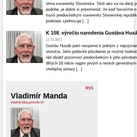
téma suverenity Slovenska. Skôr ako sa na daný p
podobe, je dobré si pripomenúť, že keď hovoríme 
mysli predovšetkým suverenitu Slovenskej republiky,
podstate zjednocuje [...]
K 108. výročiu narodenia Gustáva Hus
12.01.2021
Gustáv Husák patrí nesporne k jedným z najvýznam
storočia. Jeho politické pôsobenie je možné hodnot
rád obrátil pozornosť predovšetkým k jeho pôsoben
dlhých 18 rokov najprv prvým a neskôr generálnym
vtedajšej ústavy [...]
RSS
Vladimír Manda
vladmir.blog.pravda.sk