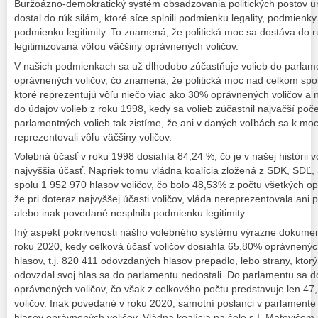
Buržoázno-demokratický systém obsadzovania politických postov um
dostal do rúk silám, ktoré síce splnili podmienku legality, podmienky
podmienku legitimity. To znamená, že politická moc sa dostáva do rú
legitimizovaná vôľou väčšiny oprávnených voličov.
V našich podmienkach sa už dlhodobo zúčastňuje volieb do parlam
oprávnených voličov, čo znamená, že politická moc nad celkom spol
ktoré reprezentujú vôľu niečo viac ako 30% oprávnených voličov a n
do údajov volieb z roku 1998, kedy sa volieb zúčastnil najväčší počet
parlamentných volieb tak zistíme, že ani v daných voľbách sa k moci n
reprezentovali vôľu väčšiny voličov.
Volebná účasť v roku 1998 dosiahla 84,24 %, čo je v našej histórii 
najvyššia účasť. Napriek tomu vládna koalícia zložená z SDK, SDĽ
spolu 1 952 970 hlasov voličov, čo bolo 48,53% z počtu všetkých o
že pri doteraz najvyššej účasti voličov, vláda nereprezentovala ani
alebo inak povedané nesplnila podmienku legitimity.
Iný aspekt pokrivenosti nášho volebného systému výrazne dokumen
roku 2020, kedy celková účasť voličov dosiahla 65,80% oprávnených
hlasov, t.j. 820 411 odovzdaných hlasov prepadlo, lebo strany, kto
odovzdal svoj hlas sa do parlamentu nedostali. Do parlamentu sa do
oprávnených voličov, čo však z celkového počtu predstavuje len 4
voličov. Inak povedané v roku 2020, samotní poslanci v parlamente
hlasov oprávnených voličov. Vládna koalícia na čele s I. Matovičom