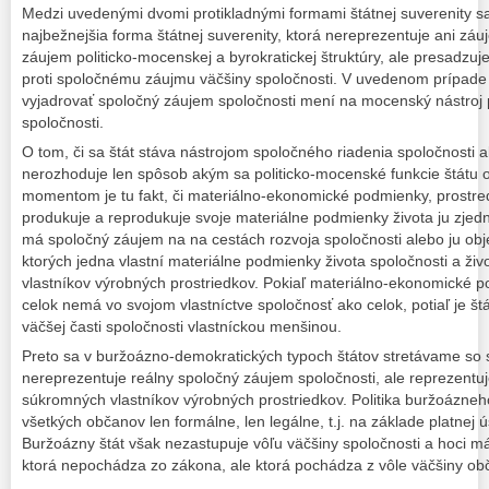
Medzi uvedenými dvomi protikladnými formami štátnej suverenity s
najbežnejšia forma štátnej suverenity, ktorá nereprezentuje ani záu
záujem politicko-mocenskej a byrokratickej štruktúry, ale presadzuj
proti spoločnému záujmu väčšiny spoločnosti. V uvedenom prípade s
vyjadrovať spoločný záujem spoločnosti mení na mocenský nástroj 
spoločnosti.
O tom, či sa štát stáva nástrojom spoločného riadenia spoločnosti 
nerozhoduje len spôsob akým sa politicko-mocenské funkcie štátu 
momentom je tu fakt, či materiálno-ekonomické podmienky, prostre
produkuje a reprodukuje svoje materiálne podmienky života ju zjedn
má spoločný záujem na na cestách rozvoja spoločnosti alebo ju objekt
ktorých jedna vlastní materiálne podmienky života spoločnosti a život
vlastníkov výrobných prostriedkov. Pokiaľ materiálno-ekonomické 
celok nemá vo svojom vlastníctve spoločnosť ako celok, potiaľ je št
väčšej časti spoločnosti vlastníckou menšinou.
Preto sa v buržoázno-demokratických typoch štátov stretávame so s
nereprezentuje reálny spoločný záujem spoločnosti, ale reprezentu
súkromných vlastníkov výrobných prostriedkov. Politika buržoázneh
všetkých občanov len formálne, len legálne, t.j. na základe platnej
Buržoázny štát však nezastupuje vôľu väčšiny spoločnosti a hoci má 
ktorá nepochádza zo zákona, ale ktorá pochádza z vôle väčšiny ob