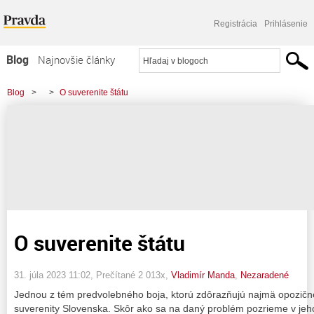
Registrácia
Prihlásenie
Blog
Najnovšie články
Najčítanejšie články
Blog
>
>
O suverenite štátu
Najkomentovanejšie články
Zoznam blogov
Komerčné blogy
O suverenite štátu
31. júla 2023 11:02
, Prečítané 2 013x,
Vladimír Manda
,
Nezaradené
Jednou z tém predvolebného boja, ktorú zdôrazňujú najmä opozičné 
suverenity Slovenska. Skôr ako sa na daný problém pozrieme v jeho