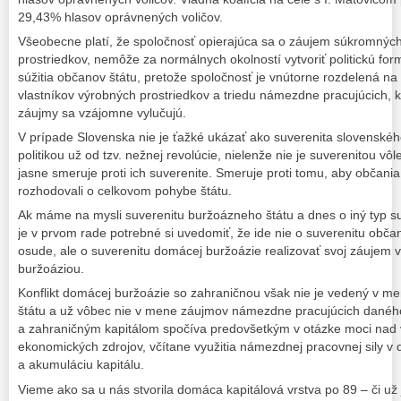
29,43% hlasov oprávnených voličov.
Všeobecne platí, že spoločnosť opierajúca sa o záujem súkromných
prostriedkov, nemôže za normálnych okolností vytvoriť politickú f
súžitia občanov štátu, pretože spoločnosť je vnútorne rozdelená na 
vlastníkov výrobných prostriedkov a triedu námezdne pracujúcich, k
záujmy sa vzájomne vylučujú.
V prípade Slovenska nie je ťažké ukázať ako suverenita slovenskéh
politikou už od tzv. nežnej revolúcie, nielenže nie je suverenitou vô
jasne smeruje proti ich suverenite. Smeruje proti tomu, aby občani
rozhodovali o celkovom pohybe štátu.
Ak máme na mysli suverenitu buržoázneho štátu a dnes o iný typ su
je v prvom rade potrebné si uvedomiť, že ide nie o suverenitu obč
osude, ale o suverenitu domácej buržoázie realizovať svoj záujem v
buržoáziou.
Konflikt domácej buržoázie so zahraničnou však nie je vedený v 
štátu a už vôbec nie v mene záujmov námezdne pracujúcich daného
a zahraničným kapitálom spočíva predovšetkým v otázke moci nad 
ekonomických zdrojov, včítane využitia námezdnej pracovnej sily v 
a akumuláciu kapitálu.
Vieme ako sa u nás stvorila domáca kapitálová vrstva po 89 – či 