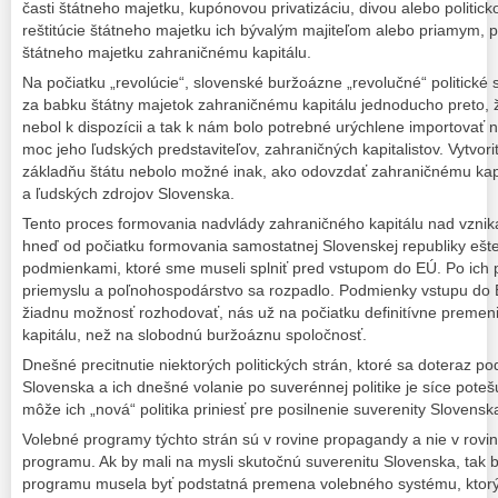
časti štátneho majetku, kupónovou privatizáciu, divou alebo politic
reštitúcie štátneho majetku ich bývalým majiteľom alebo priamym
štátneho majetku zahraničnému kapitálu.
Na počiatku „revolúcie“, slovenské buržoázne „revolučné“ politické s
za babku štátny majetok zahraničnému kapitálu jednoducho preto, 
nebol k dispozícii a tak k nám bolo potrebné urýchlene importovať ni
moc jeho ľudských predstaviteľov, zahraničných kapitalistov. Vytvo
základňu štátu nebolo možné inak, ako odovzdať zahraničnému kap
a ľudských zdrojov Slovenska.
Tento proces formovania nadvlády zahraničného kapitálu nad vzni
hneď od počiatku formovania samostatnej Slovenskej republiky ešt
podmienkami, ktoré sme museli splniť pred vstupom do EÚ. Po ich pri
priemyslu a poľnohospodárstvo sa rozpadlo. Podmienky vstupu do 
žiadnu možnosť rozhodovať, nás už na počiatku definitívne premeni
kapitálu, než na slobodnú buržoáznu spoločnosť.
Dnešné precitnutie niektorých politických strán, ktoré sa doteraz podi
Slovenska a ich dnešné volanie po suverénnej politike je síce poteš
môže ich „nová“ politika priniesť pre posilnenie suverenity Slovenska
Volebné programy týchto strán sú v rovine propagandy a nie v rovin
programu. Ak by mali na mysli skutočnú suverenitu Slovenska, tak 
programu musela byť podstatná premena volebného systému, ktorý 