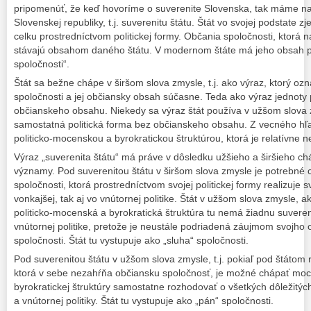
pripomenúť, že keď hovoríme o suverenite Slovenska, tak máme na
Slovenskej republiky, t.j. suverenitu štátu. Štát vo svojej podstate
celku prostredníctvom politickej formy. Občania spoločnosti, ktorá 
stávajú obsahom daného štátu. V modernom štáte má jeho obsah p
spoločnosti“.
Štát sa bežne chápe v širšom slova zmysle, t.j. ako výraz, ktorý ozn
spoločnosti a jej občiansky obsah súčasne. Teda ako výraz jednoty po
občianskeho obsahu. Niekedy sa výraz štát používa v užšom slova 
samostatná politická forma bez občianskeho obsahu. Z vecného hľa
politicko-mocenskou a byrokratickou štruktúrou, ktorá je relatívne 
Výraz „suverenita štátu“ má práve v dôsledku užšieho a širšieho ch
významy. Pod suverenitou štátu v širšom slova zmysle je potrebné 
spoločnosti, ktorá prostredníctvom svojej politickej formy realizuje
vonkajšej, tak aj vo vnútornej politike. Štát v užšom slova zmysle, 
politicko-mocenská a byrokratická štruktúra tu nemá žiadnu suvereni
vnútornej politike, pretože je neustále podriadená záujmom svojho
spoločnosti. Štát tu vystupuje ako „sluha“ spoločnosti.
Pod suverenitou štátu v užšom slova zmysle, t.j. pokiaľ pod štátom 
ktorá v sebe nezahŕňa občiansku spoločnosť, je možné chápať moc 
byrokratickej štruktúry samostatne rozhodovať o všetkých dôležitýc
a vnútornej politiky. Štát tu vystupuje ako „pán“ spoločnosti.