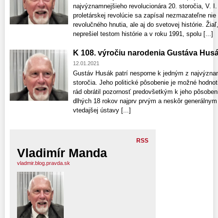
najvýznamnejšieho revolucionára 20. storočia, V. I
proletárskej revolúcie sa zapísal nezmazateľne nie 
revolučného hnutia, ale aj do svetovej histórie. Žiaľ
neprešiel testom histórie a v roku 1991, spolu [...]
K 108. výročiu narodenia Gustáva Hus
12.01.2021
Gustáv Husák patrí nesporne k jedným z najvýznam
storočia. Jeho politické pôsobenie je možné hodnot
rád obrátil pozornosť predovšetkým k jeho pôsoben
dlhých 18 rokov najprv prvým a neskôr generálnym
vtedajšej ústavy [...]
RSS
Vladimír Manda
vladmir.blog.pravda.sk