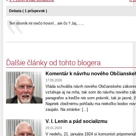
Debata ( 1 príspevok )
Ten slovník mi niečo hovorí... ale čo ? Jaj,... ...
Ďalšie články od tohto blogera
Komentár k návrhu nového Občianske
17.05.2026
Vláda schválila návrh nového Občianskeho zákon
vzťahuje aj na mňa, tak som do návrhu nového zák
paragrafov a keďže nie som právnik, tak je jasné, 
Napriek zbežnému pohľadu ma niekoľko bodov nov
zaujalo. Na stránke: [...]
V. I. Lenin a pád socializmu
29.01.2024
V nedeľu, 21. januára 1924 si komunisti pripomenul