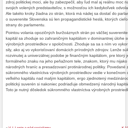
zdroj politickej moci, ale by zabezpečil, aby ľud mal aj reálnu moc 
svojich volených predstaviteľov, s možnosťou ich kedykoľvek odvolať,
Ale takéto kroky žiadna zo strán, ktorá má nádej sa dostať do parla
o suverenite Slovenska sú len propagandistické heslá, ktorých cieľom
strany do parlamentu.
Pointou volania opozičných buržoáznych strán po väčšej suverenite
kapitál sa zhoduje so zahraničným kapitálom v dominantnej úlohe 
výrobných prostriedkov v spoločnosti. Zhoduje sa sa s ním vo vyko
sily, ako aj vo vykorisťovaní domácich prírodných zdrojov. Lenže sú
rozvinutej a univerzálnej podobe je finančným kapitálom, pre ktorý 
formálneho znaku na jeho peňažnom tele, znakom, ktorý mu nijako 
národných hraníc a presadzovaní protinárodnej politiky. Povedané
súkromného vlastníctva výrobných prostriedkov vedie v konečnom 
veľkého kapitálu nad malým kapitálom, ergo zjednotený medzináro
politický suverén si nakoniec podriaďuje obmedzený národný kapitál,
Toto je nutný dôsledok súkromného vlastníctva výrobných prostried
«
V. I. Lenin a pád socializmu
K 1