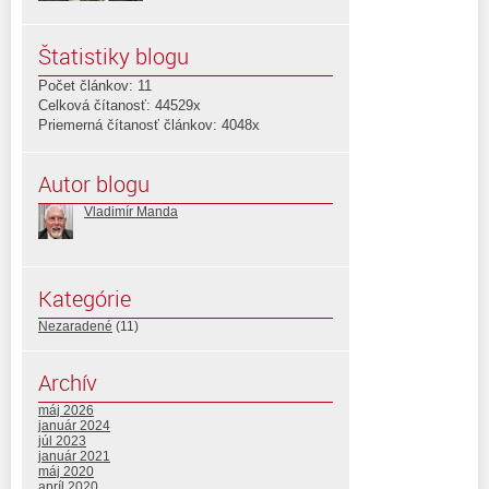
Štatistiky blogu
Počet článkov: 11
Celková čítanosť: 44529x
Priemerná čítanosť článkov: 4048x
Autor blogu
Vladimír Manda
Kategórie
Nezaradené
(11)
Archív
máj 2026
január 2024
júl 2023
január 2021
máj 2020
apríl 2020